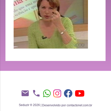
email
phone
Seduzir ® 2026
|
Desenvolvido por contactonet.com.br